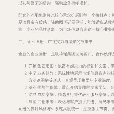
成功与繁荣的桥梁，驱动业务持续增长。
配套的VI系统则将此核心意念扩展到每一个接触点
易读且富有质感；辅助图形延展灵活，能够适应从数
靠、专业的品牌形象，为市场信息咨询这一核心业务
二、 企业画册：讲述实力与愿景的故事书
全新的企业画册，是联祥瑞集团面向客户、合作伙伴及
开篇·集团宏图
：以富有感染力的视觉和文案，
中坚·业务矩阵
：系统性地展示市场信息咨询的
方法论图解等形式，直观呈现集团的专业深度、
基石·优势与保障
：重点介绍集团的专家团队、
结晶·成功案例
：精选各行业代表性服务案例，以
展望·共创未来
：表达与客户携手共进、洞见未
画册的设计风格与VI系统高度统一，注重版面节奏