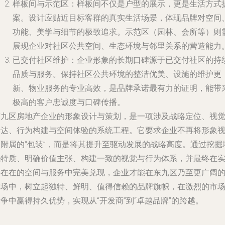
样板间与示范区
：样板间不仅是户型的展示，更是生活方式
案。设计应贴近目标客群的真实生活场景，体现品牌对空间
功能、美学与细节的极致追求。示范区（园林、会所等）则
展现企业对社区公共空间、生态环境与邻里关系的营造能力
已交付社区维护
：企业形象的长期口碑源于已交付社区的持
品质与服务。保持社区公共环境的整洁优美、设施的维护更
新、物业服务的专业高效，是品牌承诺最有力的证明，能带
极高的客户忠诚度与口碑传播。
东九区房地产企业的形象设计与策划，是一项涉及战略定位、视
传达、行为构建与空间体验的系统工程。它要求企业不再将形象
为附属的“包装”，而是将其提升至驱动发展的战略高度。通过挖掘
域特质、明确价值主张、构建一致的视觉与行为体系，并最终在
实在在的空间与服务中完美兑现，企业才能在东九区乃至更广阔
市场中，树立起独特、鲜明、值得信赖的品牌旗帜，在激烈的市
争中赢得持久优势，实现从“开发商”到“卓越品牌”的跨越。