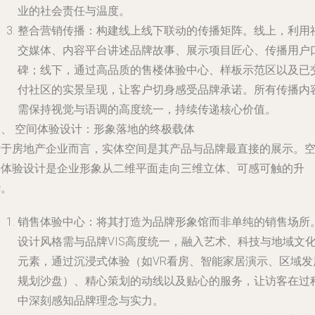
业的社会责任与温度。
整合营销传播
：构建线上线下联动的传播矩阵。线上，利用
交媒体、内容平台讲述品牌故事、展示项目匠心、传播用户
碑；线下，通过高品质的售楼体验中心、样板示范区以及已
付社区的实景呈现，让客户切身感受品牌承诺。所有传播内
需保持视觉与语调的高度统一，持续传递核心价值。
四、 空间体验设计：形象落地的终极载体
对于房地产企业而言，实体空间是其产品与品牌最直接的展示。
间体验设计是企业形象从二维平面走向三维立体、可感可触的升
华。
销售体验中心
：将其打造为品牌形象馆而非单纯的销售场所
设计风格需与品牌VIS高度统一，融入艺术、科技与地域文
元素，通过沉浸式体验（如VR看房、智能家居演示、区域发
规划沙盘）、精心策划的动线以及贴心的服务，让访客在过
中深刻感知品牌理念与实力。