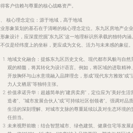
赢得客户信赖与尊重的核心战略资产。
一、 核心理念定位：源于地域，高于地域
企业形象策划的基石在于清晰的核心理念定位。东九区房地产企
的形象设计，应深度挖掘“东九区”这一地理标识所承载的独特内涵
这不仅是经纬度上的坐标，更应成为文化、活力与未来感的象征
地域文化融合
：提炼东九区历史文化、现代都市风貌与自然
观的精髓，将其转化为设计语言。例如，将区域的进取精神
开放胸怀与山水意境融入品牌理念，形成“现代东方雅致”或“
力人文栖居”等独特主张。
价值承诺升华
：超越简单的“建房卖房”，定位应为“美好生活
造者”、“城市发展合伙人”或“可持续社区创领者”。强调对品
生活的深刻理解、对城市文脉的尊重延续以及对生态环境的
任担当。
未来视野前瞻
：结合智慧城市、绿色建筑、健康住宅等发展