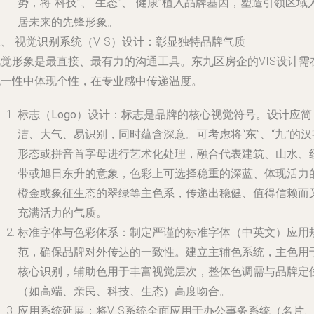
势，将“科技”、“生态”、“健康”植入品牌基因，塑造引领区域
居未来的先锋形象。
、 视觉识别系统（VIS）设计：彰显独特品牌气质
视觉形象是最直接、最有力的沟通工具。东九区房企的VIS设计需
统一性中体现个性，在专业感中传递温度。
标志（Logo）设计
：标志是品牌的核心视觉符号。设计应简
洁、大气、易识别，同时蕴含深意。可考虑将“东”、“九”的汉
形态或拼音首字母进行艺术化处理，融合代表建筑、山水、
带或旭日东升的意象，色彩上可选择稳重的深蓝、体现活力
橙金或象征生态的翠绿等主色系，传递出稳健、值得信赖而
充满活力的气质。
标准字体与色彩体系
：制定严谨的标准字体（中英文）应用
范，确保品牌对外传达的一致性。建立主辅色系统，主色用
核心识别，辅助色用于丰富视觉层次，整体色调需与品牌定
（如高端、亲民、科技、生态）高度吻合。
应用系统延展
：将VIS系统全面应用于办公事务系统（名片