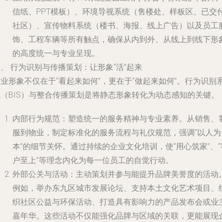
信纸、PPT模板）、环境导视系统（售楼处、样板区、已交
社区）、宣传物料系统（楼书、海报、线上广告）以及员工
饰、工程车辆等所有触点，确保从内到外、从线上到线下形
的高度统一与专业呈现。
、 行为识别与传播策划：让形象“活”起来
业形象不仅在于“看起来如何”，更在于“做起来如何”。行为识别
统（BIS）与整合传播策划是将静态形象转化为动态感知的关键。
内部行为规范
：塑造统一的服务精神与专业素养。从销售、
服到物业，制定标准化的服务流程与礼仪规范，强调“以人为
本”的细节关怀。通过持续的企业文化培训，使“用心筑家”、“
户至上”等理念内化为每一位员工的自觉行动。
外部公关与活动
：主动策划并参与能提升品牌美誉度的活动
例如，举办东九区城市发展论坛、支持本土文化艺术项目、
织社区公益与环保活动、打造具有影响力的产品发布会或业
嘉年华。这些活动不仅能强化品牌与区域的关联，更能展现