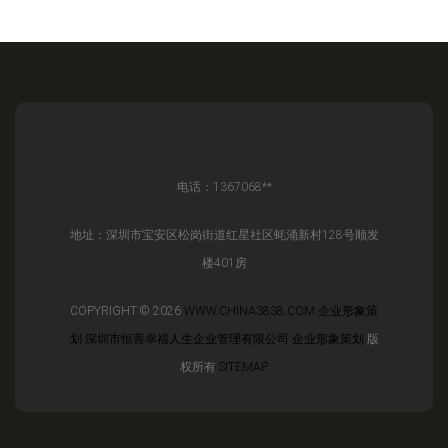
电话：1367068**
地址：深圳市宝安区松岗街道红星社区蚝涌新村128号顺发
楼401房
COPYRIGHT © 2026
WWW.CHINA3838.COM
企业形象策
划
深圳市恒善幸福人生企业管理有限公司
企业形象策划
版
权所有
SITEMAP