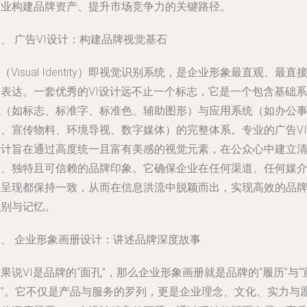
企业构建品牌资产、提升市场竞争力的关键路径。
、 广告VI设计：构建品牌视觉基石
I（Visual Identity）即视觉识别系统，是企业形象最直观、最直
的表达。一套优秀的VI设计远不止一个标志，它是一个包含基础系
统（如标志、标准字、标准色、辅助图形）与应用系统（如办公
务、宣传物料、环境导视、数字媒体）的完整体系。专业的广告VI
设计旨在通过高度统一且富有美感的视觉元素，在公众心中建立
晰、独特且可信赖的品牌印象。它确保企业在任何渠道、任何媒
的呈现都保持一致，从而在信息洪流中脱颖而出，实现高效的品
识别与记忆。
二、 企业形象画册设计：讲述品牌深度故事
果说VI是品牌的“面孔”，那么企业形象画册就是品牌的“履历”与“
言”。它不仅是产品与服务的罗列，更是企业理念、文化、实力与